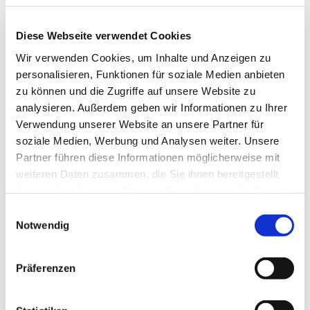
Diese Webseite verwendet Cookies
© rk
Wir verwenden Cookies, um Inhalte und Anzeigen zu
personalisieren, Funktionen für soziale Medien anbieten
zu können und die Zugriffe auf unsere Website zu
analysieren. Außerdem geben wir Informationen zu Ihrer
Verwendung unserer Website an unsere Partner für
Dienstag, 2. November 2027, 18:00
soziale Medien, Werbung und Analysen weiter. Unsere
Uhr
Partner führen diese Informationen möglicherweise mit
weiteren Daten zusammen, die Sie ihnen bereitgestellt
Gemeindehaus, Sedanplatz 4, 32791
haben oder die sie im Rahmen Ihrer Nutzung der Dienste
Lage
gesammelt haben.
Einwilligungsauswahl
Notwendig
Präferenzen