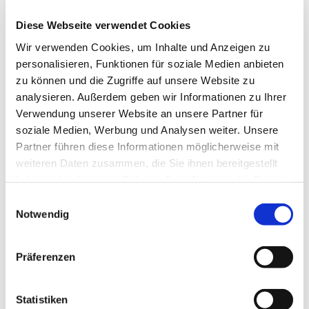
Diese Webseite verwendet Cookies
Wir verwenden Cookies, um Inhalte und Anzeigen zu
© rk
personalisieren, Funktionen für soziale Medien anbieten
zu können und die Zugriffe auf unsere Website zu
analysieren. Außerdem geben wir Informationen zu Ihrer
Verwendung unserer Website an unsere Partner für
Dienstag, 15. Juni 2027, 18:00 Uhr
soziale Medien, Werbung und Analysen weiter. Unsere
Partner führen diese Informationen möglicherweise mit
weiteren Daten zusammen, die Sie ihnen bereitgestellt
Gemeindehaus, Sedanplatz 4, 32791
haben oder die sie im Rahmen Ihrer Nutzung der Dienste
Lage
gesammelt haben.
Einwilligungsauswahl
Notwendig
Präferenzen
Statistiken