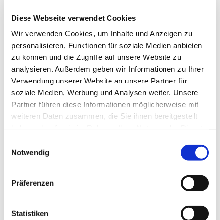
Diese Webseite verwendet Cookies
Wir verwenden Cookies, um Inhalte und Anzeigen zu
© rk
personalisieren, Funktionen für soziale Medien anbieten
zu können und die Zugriffe auf unsere Website zu
analysieren. Außerdem geben wir Informationen zu Ihrer
Verwendung unserer Website an unsere Partner für
Dienstag, 13. April 2027, 18:00 Uhr
soziale Medien, Werbung und Analysen weiter. Unsere
Partner führen diese Informationen möglicherweise mit
weiteren Daten zusammen, die Sie ihnen bereitgestellt
Gemeindehaus, Sedanplatz 4, 32791
haben oder die sie im Rahmen Ihrer Nutzung der Dienste
Lage
gesammelt haben.
Einwilligungsauswahl
Notwendig
Präferenzen
Statistiken