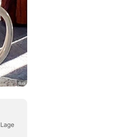
© rk
 Lage