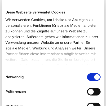
Diese Webseite verwendet Cookies
© rk
Wir verwenden Cookies, um Inhalte und Anzeigen zu
personalisieren, Funktionen für soziale Medien anbieten
zu können und die Zugriffe auf unsere Website zu
analysieren. Außerdem geben wir Informationen zu Ihrer
Verwendung unserer Website an unsere Partner für
Dienstag, 13. Oktober 2026, 18:00
soziale Medien, Werbung und Analysen weiter. Unsere
Uhr
Partner führen diese Informationen möglicherweise mit
weiteren Daten zusammen, die Sie ihnen bereitgestellt
Gemeindehaus, Sedanplatz 4, 32791
haben oder die sie im Rahmen Ihrer Nutzung der Dienste
Lage
gesammelt haben.
Einwilligungsauswahl
Notwendig
Präferenzen