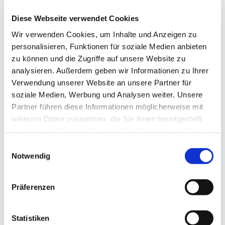
Diese Webseite verwendet Cookies
Wir verwenden Cookies, um Inhalte und Anzeigen zu
© rk
personalisieren, Funktionen für soziale Medien anbieten
zu können und die Zugriffe auf unsere Website zu
analysieren. Außerdem geben wir Informationen zu Ihrer
Verwendung unserer Website an unsere Partner für
Freitag, 28. August 2026, 18:00 Uhr
soziale Medien, Werbung und Analysen weiter. Unsere
Partner führen diese Informationen möglicherweise mit
weiteren Daten zusammen, die Sie ihnen bereitgestellt
Gemeindehaus, Sedanplatz 4, 32791
haben oder die sie im Rahmen Ihrer Nutzung der Dienste
Lage
gesammelt haben.
Einwilligungsauswahl
Notwendig
Präferenzen
Statistiken