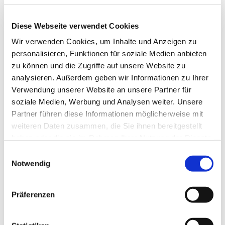
Diese Webseite verwendet Cookies
Wir verwenden Cookies, um Inhalte und Anzeigen zu
personalisieren, Funktionen für soziale Medien anbieten
zu können und die Zugriffe auf unsere Website zu
analysieren. Außerdem geben wir Informationen zu Ihrer
Verwendung unserer Website an unsere Partner für
Dienstag, 13. Oktober 2026, 19:15
soziale Medien, Werbung und Analysen weiter. Unsere
Uhr
Partner führen diese Informationen möglicherweise mit
weiteren Daten zusammen, die Sie ihnen bereitgestellt
Gemeindehaus, Sedanplatz 4, 32791
haben oder die sie im Rahmen Ihrer Nutzung der Dienste
Lage
gesammelt haben.
Einwilligungsauswahl
Notwendig
Präferenzen