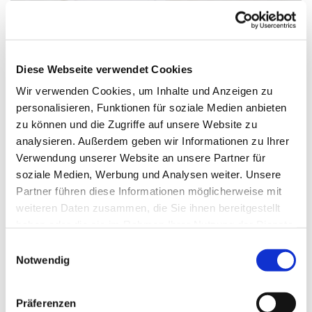
Diese Webseite verwendet Cookies
Wir verwenden Cookies, um Inhalte und Anzeigen zu
personalisieren, Funktionen für soziale Medien anbieten
zu können und die Zugriffe auf unsere Website zu
analysieren. Außerdem geben wir Informationen zu Ihrer
Donnerstag, 11. November 2027,
Verwendung unserer Website an unsere Partner für
soziale Medien, Werbung und Analysen weiter. Unsere
18:30 Uhr
Partner führen diese Informationen möglicherweise mit
weiteren Daten zusammen, die Sie ihnen bereitgestellt
Gemeindehaus, Sedanplatz 4, 32791
haben oder die sie im Rahmen Ihrer Nutzung der Dienste
Lage
gesammelt haben.
Einwilligungsauswahl
Notwendig
Sebastian Steppeler
Präferenzen