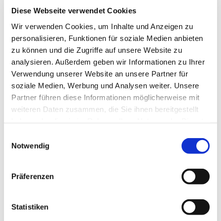
Diese Webseite verwendet Cookies
Wir verwenden Cookies, um Inhalte und Anzeigen zu
personalisieren, Funktionen für soziale Medien anbieten
©
zu können und die Zugriffe auf unsere Website zu
analysieren. Außerdem geben wir Informationen zu Ihrer
Verwendung unserer Website an unsere Partner für
soziale Medien, Werbung und Analysen weiter. Unsere
Freitag, 29. Oktober 2027, 12:00 Uhr
Partner führen diese Informationen möglicherweise mit
weiteren Daten zusammen, die Sie ihnen bereitgestellt
Lange Straße 70, 32791 Lage
haben oder die sie im Rahmen Ihrer Nutzung der Dienste
gesammelt haben.
Einwilligungsauswahl
Notwendig
Präferenzen
Statistiken