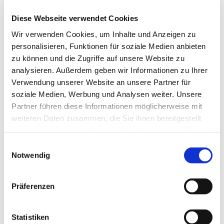
Diese Webseite verwendet Cookies
Wir verwenden Cookies, um Inhalte und Anzeigen zu
©
personalisieren, Funktionen für soziale Medien anbieten
zu können und die Zugriffe auf unsere Website zu
analysieren. Außerdem geben wir Informationen zu Ihrer
Verwendung unserer Website an unsere Partner für
Freitag, 3. September 2027, 12:00
soziale Medien, Werbung und Analysen weiter. Unsere
Partner führen diese Informationen möglicherweise mit
Uhr
weiteren Daten zusammen, die Sie ihnen bereitgestellt
haben oder die sie im Rahmen Ihrer Nutzung der Dienste
Lange Straße 70, 32791 Lage
gesammelt haben.
Einwilligungsauswahl
Notwendig
Präferenzen
Statistiken