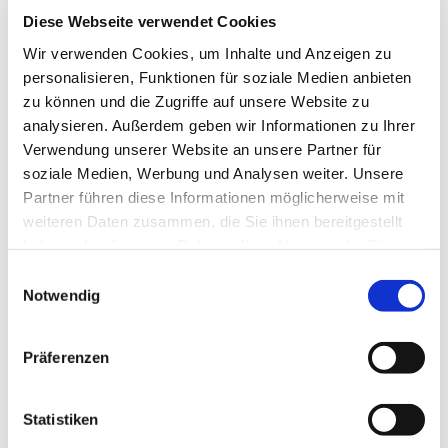
Diese Webseite verwendet Cookies
Wir verwenden Cookies, um Inhalte und Anzeigen zu
personalisieren, Funktionen für soziale Medien anbieten
©
zu können und die Zugriffe auf unsere Website zu
analysieren. Außerdem geben wir Informationen zu Ihrer
Verwendung unserer Website an unsere Partner für
soziale Medien, Werbung und Analysen weiter. Unsere
Freitag, 25. Juni 2027, 12:00 Uhr
Partner führen diese Informationen möglicherweise mit
weiteren Daten zusammen, die Sie ihnen bereitgestellt
Lange Straße 70, 32791 Lage
haben oder die sie im Rahmen Ihrer Nutzung der Dienste
gesammelt haben.
Einwilligungsauswahl
Notwendig
Präferenzen
Statistiken