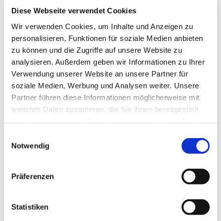
Diese Webseite verwendet Cookies
Wir verwenden Cookies, um Inhalte und Anzeigen zu
personalisieren, Funktionen für soziale Medien anbieten
©
zu können und die Zugriffe auf unsere Website zu
analysieren. Außerdem geben wir Informationen zu Ihrer
Verwendung unserer Website an unsere Partner für
soziale Medien, Werbung und Analysen weiter. Unsere
Freitag, 26. März 2027, 12:00 Uhr
Partner führen diese Informationen möglicherweise mit
weiteren Daten zusammen, die Sie ihnen bereitgestellt
Lange Straße 70, 32791 Lage
haben oder die sie im Rahmen Ihrer Nutzung der Dienste
gesammelt haben.
Einwilligungsauswahl
Notwendig
Präferenzen
Statistiken