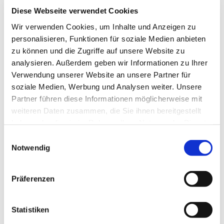
Diese Webseite verwendet Cookies
Wir verwenden Cookies, um Inhalte und Anzeigen zu
personalisieren, Funktionen für soziale Medien anbieten
©
zu können und die Zugriffe auf unsere Website zu
analysieren. Außerdem geben wir Informationen zu Ihrer
Verwendung unserer Website an unsere Partner für
soziale Medien, Werbung und Analysen weiter. Unsere
Freitag, 12. Februar 2027, 12:00 Uhr
Partner führen diese Informationen möglicherweise mit
weiteren Daten zusammen, die Sie ihnen bereitgestellt
Lange Straße 70, 32791 Lage
haben oder die sie im Rahmen Ihrer Nutzung der Dienste
gesammelt haben.
Einwilligungsauswahl
Notwendig
Präferenzen
Statistiken