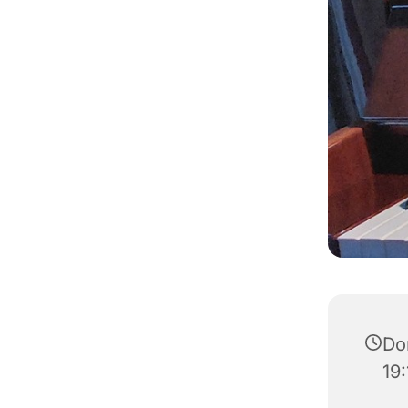
Don
19