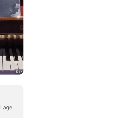
© rk
 Lage