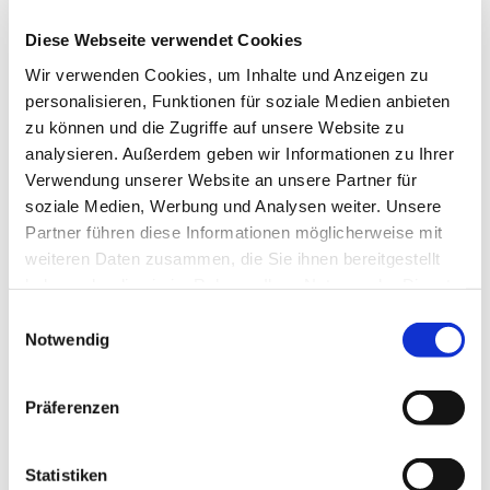
Diese Webseite verwendet Cookies
Wir verwenden Cookies, um Inhalte und Anzeigen zu
© rk
personalisieren, Funktionen für soziale Medien anbieten
zu können und die Zugriffe auf unsere Website zu
analysieren. Außerdem geben wir Informationen zu Ihrer
Verwendung unserer Website an unsere Partner für
Donnerstag, 20. Mai 2027, 19:15 Uhr
soziale Medien, Werbung und Analysen weiter. Unsere
Partner führen diese Informationen möglicherweise mit
weiteren Daten zusammen, die Sie ihnen bereitgestellt
Gemeindehaus, Sedanplatz 4, 32791
haben oder die sie im Rahmen Ihrer Nutzung der Dienste
Lage
gesammelt haben.
Einwilligungsauswahl
Notwendig
Präferenzen
Statistiken