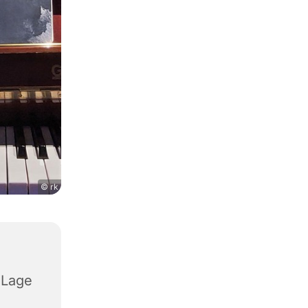
© rk
 Lage