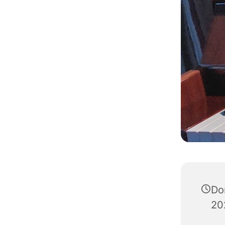
Don
20