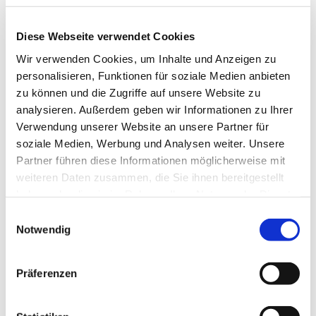
Diese Webseite verwendet Cookies
© rk
Wir verwenden Cookies, um Inhalte und Anzeigen zu
personalisieren, Funktionen für soziale Medien anbieten
zu können und die Zugriffe auf unsere Website zu
analysieren. Außerdem geben wir Informationen zu Ihrer
Verwendung unserer Website an unsere Partner für
Donnerstag, 3. September 2026,
soziale Medien, Werbung und Analysen weiter. Unsere
16:30 Uhr
Partner führen diese Informationen möglicherweise mit
weiteren Daten zusammen, die Sie ihnen bereitgestellt
Gemeindehaus, Sedanplatz 4, 32791
haben oder die sie im Rahmen Ihrer Nutzung der Dienste
Lage
gesammelt haben.
Einwilligungsauswahl
Notwendig
Präferenzen