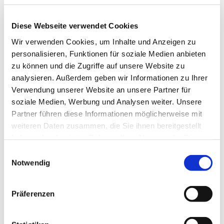
Diese Webseite verwendet Cookies
© rk
Wir verwenden Cookies, um Inhalte und Anzeigen zu
personalisieren, Funktionen für soziale Medien anbieten
zu können und die Zugriffe auf unsere Website zu
analysieren. Außerdem geben wir Informationen zu Ihrer
Verwendung unserer Website an unsere Partner für
Donnerstag, 11. November 2027,
soziale Medien, Werbung und Analysen weiter. Unsere
19:15 Uhr
Partner führen diese Informationen möglicherweise mit
weiteren Daten zusammen, die Sie ihnen bereitgestellt
Gemeindehaus, Sedanplatz 4, 32791
haben oder die sie im Rahmen Ihrer Nutzung der Dienste
Lage
gesammelt haben.
Einwilligungsauswahl
Notwendig
Präferenzen