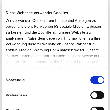
Diese Webseite verwendet Cookies
© rk
Wir verwenden Cookies, um Inhalte und Anzeigen zu
personalisieren, Funktionen für soziale Medien anbieten
zu können und die Zugriffe auf unsere Website zu
analysieren. Außerdem geben wir Informationen zu Ihrer
Verwendung unserer Website an unsere Partner für
Donnerstag, 4. November 2027,
soziale Medien, Werbung und Analysen weiter. Unsere
19:15 Uhr
Partner führen diese Informationen möglicherweise mit
weiteren Daten zusammen, die Sie ihnen bereitgestellt
Gemeindehaus, Sedanplatz 4, 32791
haben oder die sie im Rahmen Ihrer Nutzung der Dienste
Lage
gesammelt haben.
Einwilligungsauswahl
Notwendig
Präferenzen