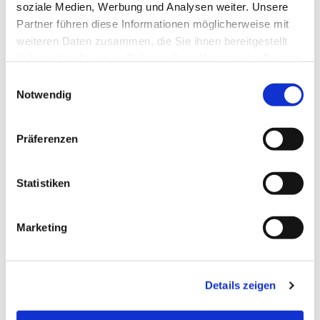
soziale Medien, Werbung und Analysen weiter. Unsere
Partner führen diese Informationen möglicherweise mit
weiteren Daten zusammen, die Sie ihnen bereitgestellt
haben oder die sie im Rahmen Ihrer Nutzung der Dienste
gesammelt haben.
Einwilligungsauswahl
Notwendig
Präferenzen
Freitag, 14. August 2026, 18:00 -
Statistiken
21:30 Uhr
Marketing
Details zeigen
EV.-LUTH. KIRCHENGEMEINDE LAGE