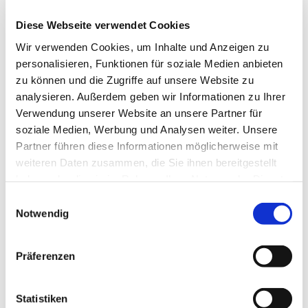
Diese Webseite verwendet Cookies
Wir verwenden Cookies, um Inhalte und Anzeigen zu
© Miriam Graf
personalisieren, Funktionen für soziale Medien anbieten
zu können und die Zugriffe auf unsere Website zu
analysieren. Außerdem geben wir Informationen zu Ihrer
Verwendung unserer Website an unsere Partner für
Donnerstag, 8. Juli 2027, 16:00 Uhr
soziale Medien, Werbung und Analysen weiter. Unsere
Partner führen diese Informationen möglicherweise mit
weiteren Daten zusammen, die Sie ihnen bereitgestellt
Gemeindehaus, Sedanplatz 4, 32791
haben oder die sie im Rahmen Ihrer Nutzung der Dienste
Lage
gesammelt haben.
Einwilligungsauswahl
Notwendig
Präferenzen
Statistiken