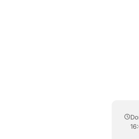
Don
16