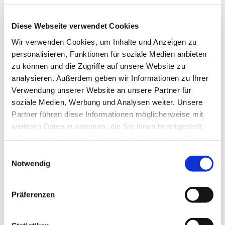
Diese Webseite verwendet Cookies
© Miriam Graf
Wir verwenden Cookies, um Inhalte und Anzeigen zu
personalisieren, Funktionen für soziale Medien anbieten
zu können und die Zugriffe auf unsere Website zu
analysieren. Außerdem geben wir Informationen zu Ihrer
Verwendung unserer Website an unsere Partner für
Donnerstag, 5. November 2026,
soziale Medien, Werbung und Analysen weiter. Unsere
16:00 Uhr
Partner führen diese Informationen möglicherweise mit
weiteren Daten zusammen, die Sie ihnen bereitgestellt
Gemeindehaus, Sedanplatz 4, 32791
haben oder die sie im Rahmen Ihrer Nutzung der Dienste
Lage
gesammelt haben.
Einwilligungsauswahl
Notwendig
Präferenzen