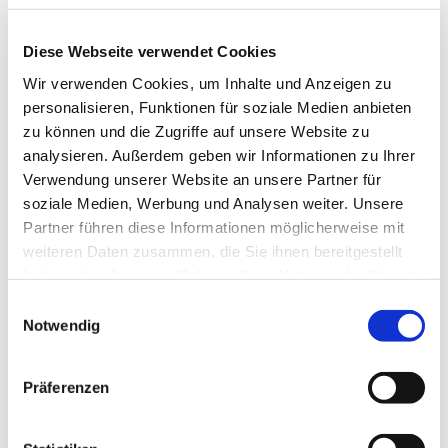
Diese Webseite verwendet Cookies
© Miriam Graf
Wir verwenden Cookies, um Inhalte und Anzeigen zu
personalisieren, Funktionen für soziale Medien anbieten
zu können und die Zugriffe auf unsere Website zu
analysieren. Außerdem geben wir Informationen zu Ihrer
Verwendung unserer Website an unsere Partner für
Donnerstag, 24. September 2026,
soziale Medien, Werbung und Analysen weiter. Unsere
16:00 Uhr
Partner führen diese Informationen möglicherweise mit
weiteren Daten zusammen, die Sie ihnen bereitgestellt
Gemeindehaus, Sedanplatz 4, 32791
haben oder die sie im Rahmen Ihrer Nutzung der Dienste
Lage
gesammelt haben.
Einwilligungsauswahl
Notwendig
Präferenzen