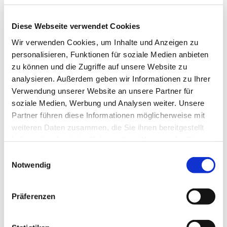
Diese Webseite verwendet Cookies
© Richard Krause
Wir verwenden Cookies, um Inhalte und Anzeigen zu
personalisieren, Funktionen für soziale Medien anbieten
zu können und die Zugriffe auf unsere Website zu
analysieren. Außerdem geben wir Informationen zu Ihrer
Verwendung unserer Website an unsere Partner für
Donnerstag, 24. Juni 2027, 18:00
soziale Medien, Werbung und Analysen weiter. Unsere
Uhr
Partner führen diese Informationen möglicherweise mit
weiteren Daten zusammen, die Sie ihnen bereitgestellt
Gemeindehaus, Sedanplatz 4, 32791
haben oder die sie im Rahmen Ihrer Nutzung der Dienste
Lage
gesammelt haben.
Einwilligungsauswahl
Notwendig
Präferenzen