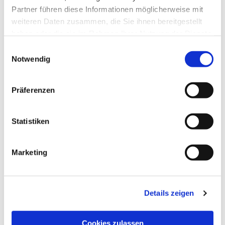
Partner führen diese Informationen möglicherweise mit
weiteren Daten zusammen, die Sie ihnen bereitgestellt
haben oder die sie im Rahmen Ihrer Nutzung der Dienste
gesammelt haben.
Einwilligungsauswahl
Notwendig
Präferenzen
Freitag, 21. Mai 2027, 12:00 Uhr
Statistiken
Marketing
Details zeigen
EV.-LUTH. KIRCHENGEMEINDE LAGE
Cookies zulassen