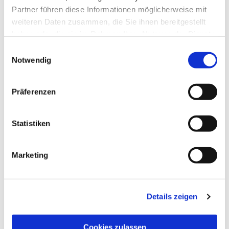
Partner führen diese Informationen möglicherweise mit
weiteren Daten zusammen, die Sie ihnen bereitgestellt
haben oder die sie im Rahmen Ihrer Nutzung der Dienste
gesammelt haben.
Einwilligungsauswahl
Notwendig
Präferenzen
Freitag, 2. April 2027, 12:00 Uhr
Statistiken
Marketing
Details zeigen
EV.-LUTH. KIRCHENGEMEINDE LAGE
Cookies zulassen