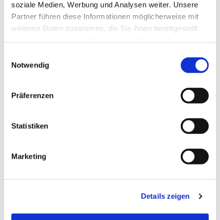
soziale Medien, Werbung und Analysen weiter. Unsere
Partner führen diese Informationen möglicherweise mit
weiteren Daten zusammen, die Sie ihnen bereitgestellt
haben oder die sie im Rahmen Ihrer Nutzung der Dienste
gesammelt haben.
Einwilligungsauswahl
Notwendig
Präferenzen
Freitag, 25. Dezember 2026, 12:00
Statistiken
Uhr
Marketing
Details zeigen
EV.-LUTH. KIRCHENGEMEINDE LAGE